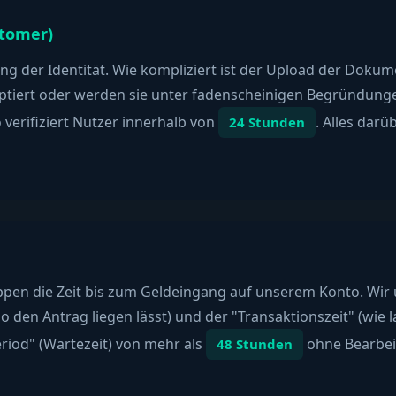
stomer)
rung der Identität. Wie kompliziert ist der Upload der Do
tiert oder werden sie unter fadenscheinigen Begründungen 
 verifiziert Nutzer innerhalb von
. Alles darü
24 Stunden
en die Zeit bis zum Geldeingang auf unserem Konto. Wir u
o den Antrag liegen lässt) und der "Transaktionszeit" (wie 
eriod" (Wartezeit) von mehr als
ohne Bearbei
48 Stunden