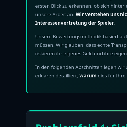
ersten Blick zu erkennen, ob sich hinter
unsere Arbeit an.
Wir verstehen uns nic
Interessenvertretung der Spieler.
Unsere Bewertungsmethodik basiert auf e
müssen. Wir glauben, dass echte Transpa
riskieren ihr eigenes Geld und ihre ei
In den folgenden Abschnitten legen wir 
erklären detailliert,
warum
dies für Ihre