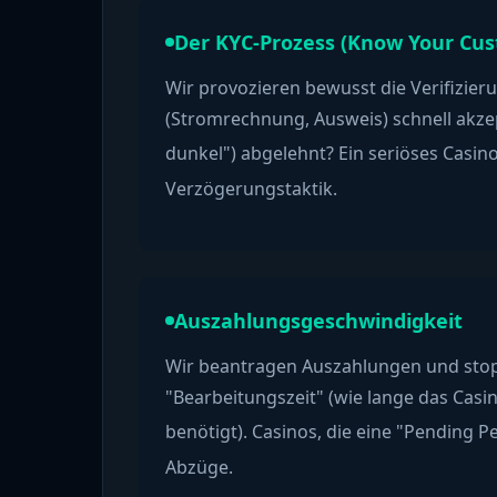
Der KYC-Prozess (Know Your Cu
Wir provozieren bewusst die Verifizie
(Stromrechnung, Ausweis) schnell akzep
dunkel") abgelehnt? Ein seriöses Casino
Verzögerungstaktik.
Auszahlungsgeschwindigkeit
Wir beantragen Auszahlungen und stopp
"Bearbeitungszeit" (wie lange das Casin
benötigt). Casinos, die eine "Pending P
Abzüge.