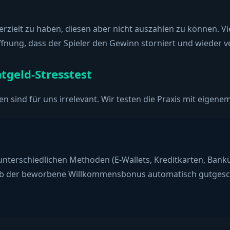
n erzielt zu haben, diesen aber nicht auszahlen zu können. 
fnung, dass der Spieler den Gewinn storniert und wieder ve
htgeld-Stresstest
sind für uns irrelevant. Wir testen die Praxis mit eigenem
nterschiedlichen Methoden (E-Wallets, Kreditkarten, Bankü
ob der beworbene Willkommensbonus automatisch gutgesch