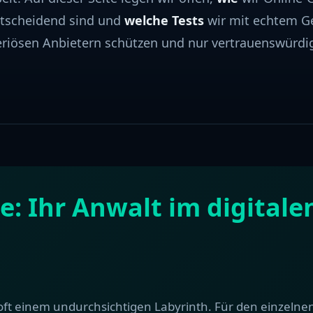
ntscheidend sind und
welche Tests
wir mit echtem G
seriösen Anbietern schützen und nur vertrauenswürdi
e: Ihr Anwalt im digitale
 oft einem undurchsichtigen Labyrinth. Für den einzelnen