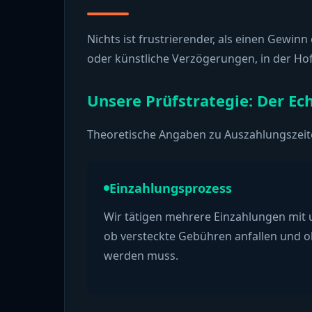
Nichts ist frustrierender, als einen Gewin
oder künstliche Verzögerungen, in der Hof
Unsere Prüfstrategie: Der Ec
Theoretische Angaben zu Auszahlungszeiten 
Einzahlungsprozess
Wir tätigen mehrere Einzahlungen mit u
ob versteckte Gebühren anfallen und 
werden muss.